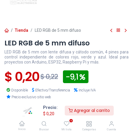
Tienda
LED RGB de 5 mm difuso
LED RGB de 5 mm difuso
LED RGB de 5 mm con lente difusa y cátodo común, 4 pines para
control independiente de colores rojo, verde y azul. Ideal para
proyectos con Arduino, ESP32, Raspberry Pi y más.
$
0,20
- 9,1
$
0,22
Disponible
Efectivo/Transferencia
Incluye IVA
Precio exclusivo sitio web
Precio:
Los pedidos
confirmados
después de las 16:30 para
Agregar al carrito
$
0,20
entregas en la ciudad de Cuenca y después de las 15:00
para envíos al resto del país, serán procesados el
0
siguiente día hábil
.
Inicio
Buscar
Mi lista
Categorías
Cuenta