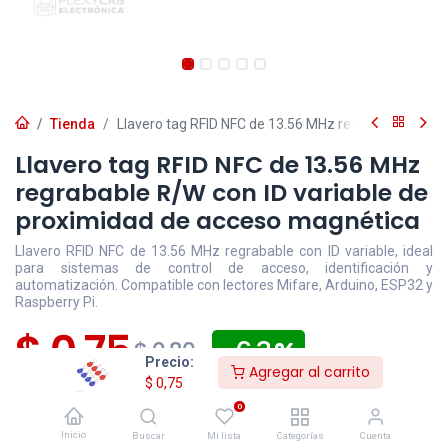
Tienda
Llavero tag RFID NFC de 13.56 MHz regrabable R/W c
Llavero tag RFID NFC de 13.56 MHz
regrabable R/W con ID variable de
proximidad de acceso magnética
Llavero RFID NFC de 13.56 MHz regrabable con ID variable, ideal
para sistemas de control de acceso, identificación y
automatización. Compatible con lectores Mifare, Arduino, ESP32 y
Raspberry Pi.
$
0,75
- 6,3
$
0,80
Precio:
Agregar al carrito
$
0,75
Disponible
Efectivo/Transferencia
Incluye IVA
0
Precio exclusivo sitio web
Inicio
Buscar
Mi lista
Categorías
Cuenta