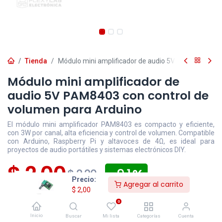
Tienda
Módulo mini amplificador de audio 5V PAM8403 con 
Módulo mini amplificador de
audio 5V PAM8403 con control de
volumen para Arduino
El módulo mini amplificador PAM8403 es compacto y eficiente,
con 3W por canal, alta eficiencia y control de volumen. Compatible
con Arduino, Raspberry Pi y altavoces de 4Ω, es ideal para
proyectos de audio portátiles y sistemas electrónicos DIY.
$
2,00
- 9,1
$
2,20
Precio:
Agregar al carrito
$
2,00
Disponible
Efectivo/Transferencia
Incluye IVA
0
Precio exclusivo sitio web
Inicio
Buscar
Mi lista
Categorías
Cuenta