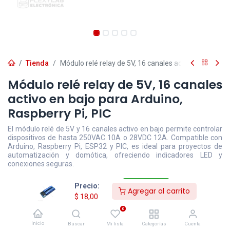
Tienda
Módulo relé relay de 5V, 16 canales activo en bajo pa
Módulo relé relay de 5V, 16 canales
activo en bajo para Arduino,
Raspberry Pi, PIC
El módulo relé de 5V y 16 canales activo en bajo permite controlar
dispositivos de hasta 250VAC 10A o 28VDC 12A. Compatible con
Arduino, Raspberry Pi, ESP32 y PIC, es ideal para proyectos de
automatización y domótica, ofreciendo indicadores LED y
conexiones seguras.
$
18,00
- 5,3
$
19,00
Precio:
Agregar al carrito
$
18,00
0
Disponible
Efectivo/Transferencia
Incluye IVA
Inicio
Precio exclusivo sitio web
Buscar
Mi lista
Categorías
Cuenta