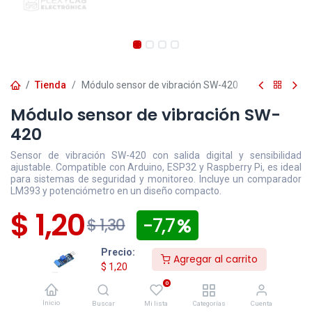
Tienda
Módulo sensor de vibración SW-420
Módulo sensor de vibración SW-
420
Sensor de vibración SW-420 con salida digital y sensibilidad
ajustable. Compatible con Arduino, ESP32 y Raspberry Pi, es ideal
para sistemas de seguridad y monitoreo. Incluye un comparador
LM393 y potenciómetro en un diseño compacto.
$
1,20
- 7,7
$
1,30
Precio:
Disponible
Efectivo/Transferencia
Incluye IVA
Agregar al carrito
$
1,20
Precio exclusivo sitio web
0
Los pedidos
confirmados
después de las 16:30 para
Inicio
Buscar
Mi lista
Categorías
Cuenta