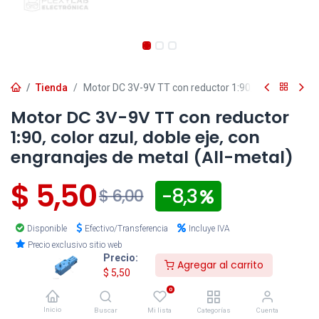
Tienda
Motor DC 3V-9V TT con reductor 1:90, color azul, dob
Motor DC 3V-9V TT con reductor
1:90, color azul, doble eje, con
engranajes de metal (All-metal)
$
5,50
- 8,3
$
6,00
Disponible
Efectivo/Transferencia
Incluye IVA
Precio exclusivo sitio web
Precio:
Agregar al carrito
$
5,50
Los pedidos
confirmados
después de las 16:30 para
entregas en la ciudad de Cuenca y después de las 15:00
0
para envíos al resto del país, serán procesados el
siguiente día hábil
.
Inicio
Buscar
Mi lista
Categorías
Cuenta