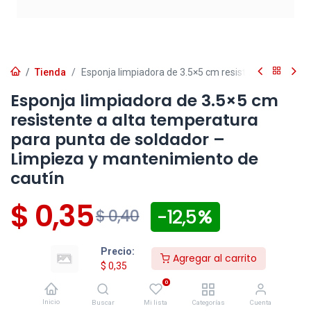
Tienda
Esponja limpiadora de 3.5×5 cm resistente a alta t
Esponja limpiadora de 3.5×5 cm
resistente a alta temperatura
para punta de soldador –
Limpieza y mantenimiento de
cautín
$
0,35
- 12,5
$
0,40
Disponible
Efectivo/Transferencia
Incluye IVA
Precio:
Agregar al carrito
Precio exclusivo sitio web
$
0,35
0
Los pedidos
confirmados
después de las 16:30 para
Inicio
Buscar
Mi lista
Categorías
Cuenta
entregas en la ciudad de Cuenca y después de las 15:00