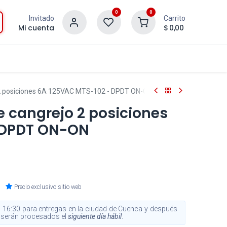
0
0
Invitado
Carrito
Mi cuenta
$
0,00
o 2 posiciones 6A 125VAC MTS-102 - DPDT ON-ON
e cangrejo 2 posiciones
 DPDT ON-ON
Precio exclusivo sitio web
 16:30 para entregas en la ciudad de Cuenca y después
s, serán procesados el
siguiente día hábil
.