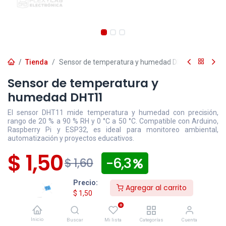
Tienda
Sensor de temperatura y humedad DHT11
Sensor de temperatura y
humedad DHT11
El sensor DHT11 mide temperatura y humedad con precisión,
rango de 20 % a 90 % RH y 0 °C a 50 °C. Compatible con Arduino,
Raspberry Pi y ESP32, es ideal para monitoreo ambiental,
automatización y proyectos educativos.
$
1,50
- 6,3
$
1,60
Precio:
Disponible
Efectivo/Transferencia
Incluye IVA
Agregar al carrito
$
1,50
Precio exclusivo sitio web
0
Los pedidos
confirmados
después de las 16:30 para
Inicio
Buscar
Mi lista
Categorías
Cuenta