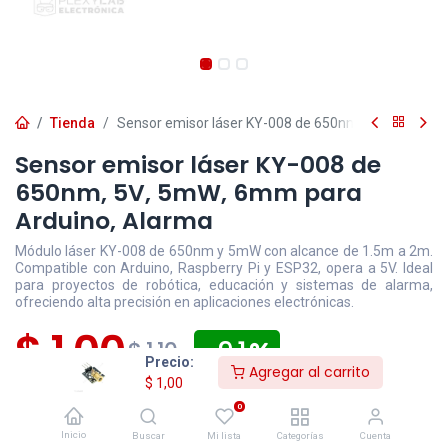
Tienda
Sensor emisor láser KY-008 de 650nm, 5V, 5mW, 6m
Sensor emisor láser KY-008 de
650nm, 5V, 5mW, 6mm para
Arduino, Alarma
Módulo láser KY-008 de 650nm y 5mW con alcance de 1.5m a 2m.
Compatible con Arduino, Raspberry Pi y ESP32, opera a 5V. Ideal
para proyectos de robótica, educación y sistemas de alarma,
ofreciendo alta precisión en aplicaciones electrónicas.
$
1,00
- 9,1
$
1,10
Precio:
Agregar al carrito
$
1,00
Disponible
Efectivo/Transferencia
Incluye IVA
0
Precio exclusivo sitio web
Inicio
Buscar
Mi lista
Categorías
Cuenta