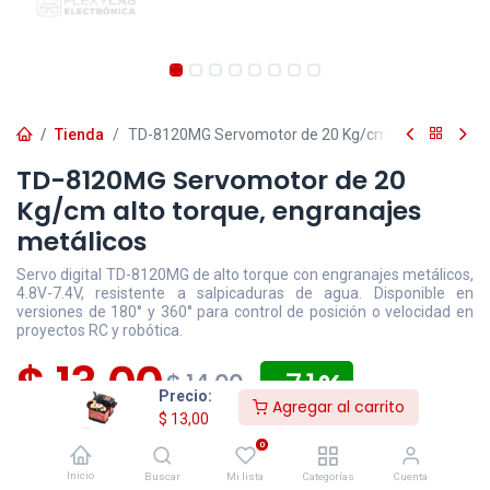
Tienda
TD-8120MG Servomotor de 20 Kg/cm alto torque, en
TD-8120MG Servomotor de 20
Kg/cm alto torque, engranajes
metálicos
Servo digital TD-8120MG de alto torque con engranajes metálicos,
4.8V-7.4V, resistente a salpicaduras de agua. Disponible en
versiones de 180° y 360° para control de posición o velocidad en
proyectos RC y robótica.
$
13,00
- 7,1
$
14,00
Precio:
Agregar al carrito
$
13,00
Disponible
Efectivo/Transferencia
Incluye IVA
0
Precio exclusivo sitio web
Inicio
Buscar
Mi lista
Categorías
Cuenta