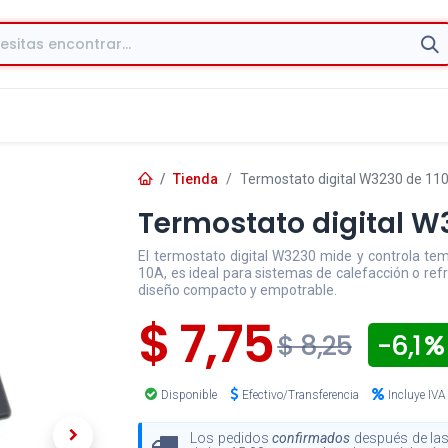
Tienda
Termostato digital W3230 de 11
Termostato digital W
El termostato digital W3230 mide y controla te
10A, es ideal para sistemas de calefacción o ref
diseño compacto y empotrable.
$
7,75
- 6,1
$
8,25
Disponible
Efectivo/Transferencia
Incluye IVA
Los pedidos
confirmados
después de las