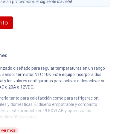
s, serán procesados el
siguiente día hábil
.
ito
nes
vanzado diseñado para regular temperaturas en un rango
 su sensor termistor NTC 10K. Este equipo incorpora dos
 y los valores configurados para activar o desactivar su
VAC o 20A a 12VDC.
rlo tanto para calefacción como para refrigeración,
riales y domésticas. El diseño empotrable y compacto
cuentra este producto en PLEXYLAB y optimiza tus
able y fácil de usar.
ver más