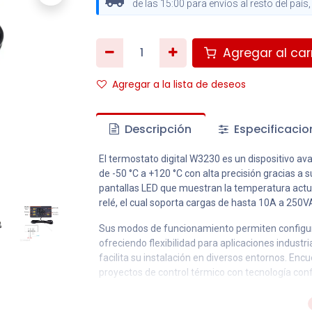
de las 15:00 para envíos al resto del paí
Agregar al carr
Agregar a la lista de deseos
Descripción
Especificacio
El termostato digital W3230 es un dispositivo a
de -50 °C a +120 °C con alta precisión gracias a
pantallas LED que muestran la temperatura actual
relé, el cual soporta cargas de hasta 10A a 250
Sus modos de funcionamiento permiten configura
ofreciendo flexibilidad para aplicaciones indust
facilita su instalación en diversos entornos. En
proyectos de control térmico con tecnología confi
Características: