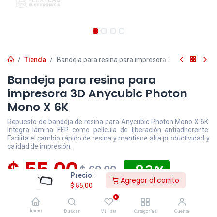
Tienda
Bandeja para resina para impresora 3D Anycubic P
Bandeja para resina para
impresora 3D Anycubic Photon
Mono X 6K
Repuesto de bandeja de resina para Anycubic Photon Mono X 6K.
Integra lámina FEP como película de liberación antiadherente.
Facilita el cambio rápido de resina y mantiene alta productividad y
calidad de impresión.
$
55,00
- 8,3
$
60,00
Precio:
Agregar al carrito
$
55,00
Disponible
Efectivo/Transferencia
Incluye IVA
0
Precio exclusivo sitio web
Inicio
Buscar
Mi lista
Categorías
Cuenta