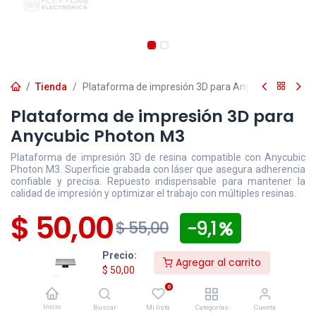
Tienda
Plataforma de impresión 3D para Anycubic Photon 
Plataforma de impresión 3D para
Anycubic Photon M3
Plataforma de impresión 3D de resina compatible con Anycubic
Photon M3. Superficie grabada con láser que asegura adherencia
confiable y precisa. Repuesto indispensable para mantener la
calidad de impresión y optimizar el trabajo con múltiples resinas.
$
50,00
- 9,1
$
55,00
Precio:
Disponible
Efectivo/Transferencia
Incluye IVA
Agregar al carrito
$
50,00
Precio exclusivo sitio web
0
Los pedidos
confirmados
después de las 16:30 para
Inicio
Buscar
Mi lista
Categorías
Cuenta